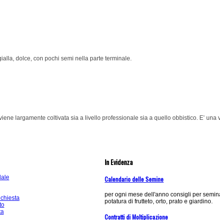
ialla, dolce, con pochi semi nella parte terminale.
iene largamente coltivata sia a livello professionale sia a quello obbistico. E’ una v
In Evidenza
dale
Calendario delle Semine
per ogni mese dell'anno consigli per semina
ichiesta
potatura di frutteto, orto, prato e giardino.
to
ta
Contratti di Moltiplicazione