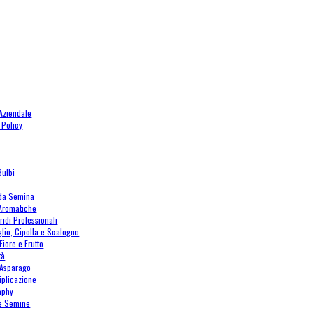
 Aziendale
 Policy
Bulbi
 da Semina
 Aromatiche
ridi Professionali
glio, Cipolla e Scalogno
Fiore e Frutto
tà
Asparago
tiplicazione
aphy
le Semine