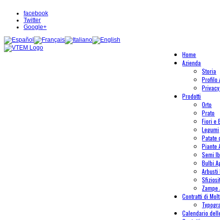
facebook
Twitter
Google+
Home
Azienda
Storia
Profilo
Privacy
Prodotti
Orto
Prato
Fiori e 
Legumi
Patate
Piante
Semi Ib
Bulbi A
Arbusti 
Sfiziosi
Zampe 
Contratti di Mol
Typogr
Calendario del