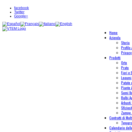
facebook
Twitter
Google+
Home
Azienda
Storia
Profilo
Privacy
Prodotti
Orto
Prato
Fiori e 
Legumi
Patate
Piante
Semi Ib
Bulbi A
Arbusti 
Sfiziosi
Zampe 
Contratti di Mol
Typogr
Calendario del