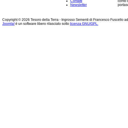
Contatti
conto 
Newsletter
portase
Copyright © 2026 Tesoro della Terra - Ingrosso Sementi di Francesco Fuscello ad Andr
Joomla!
è un software libero rilasciato sotto
licenza GNU/GPL.