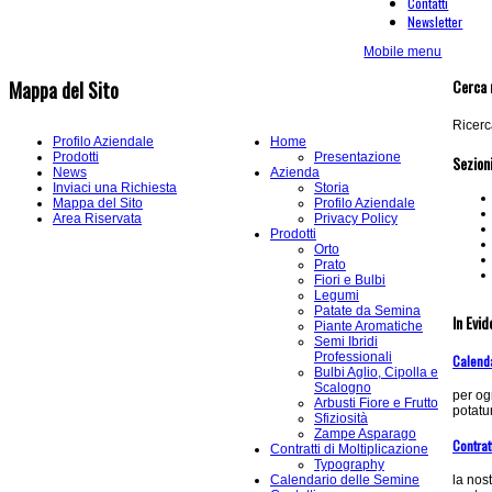
Contatti
Newsletter
Mobile menu
Cerca 
Mappa del Sito
Ricerca
Profilo Aziendale
Home
Prodotti
Presentazione
Sezion
News
Azienda
Inviaci una Richiesta
Storia
Mappa del Sito
Profilo Aziendale
Area Riservata
Privacy Policy
Prodotti
Orto
Prato
Fiori e Bulbi
Legumi
Patate da Semina
In Evi
Piante Aromatiche
Semi Ibridi
Professionali
Calend
Bulbi Aglio, Cipolla e
Scalogno
per og
Arbusti Fiore e Frutto
potatur
Sfiziosità
Zampe Asparago
Contrat
Contratti di Moltiplicazione
Typography
Calendario delle Semine
la nos