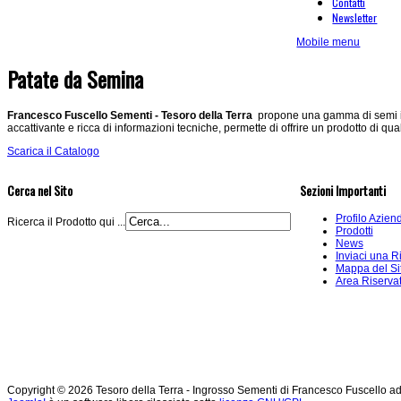
Contatti
Newsletter
Mobile menu
Patate da Semina
Francesco Fuscello Sementi - Tesoro della Terra
propone una gamma di semi in 
accattivante e ricca di informazioni tecniche, permette di offrire un prodotto di qua
Scarica il Catalogo
Cerca nel Sito
Sezioni Importanti
Profilo Azien
Ricerca il Prodotto qui ...
Prodotti
News
Inviaci una R
Mappa del Si
Area Riserva
Copyright © 2026 Tesoro della Terra - Ingrosso Sementi di Francesco Fuscello ad Andr