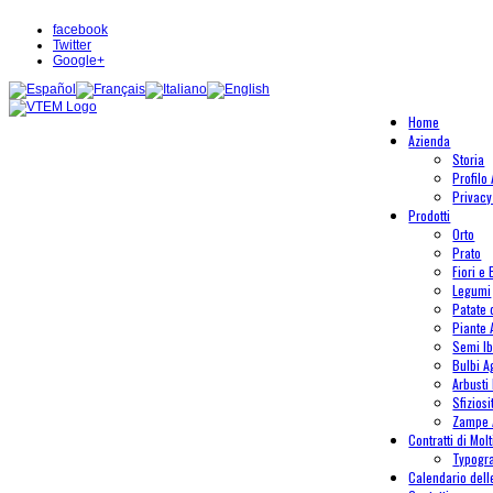
facebook
Twitter
Google+
Home
Azienda
Storia
Profilo
Privacy
Prodotti
Orto
Prato
Fiori e 
Legumi
Patate
Piante
Semi Ib
Bulbi A
Arbusti 
Sfiziosi
Zampe 
Contratti di Mol
Typogr
Calendario del