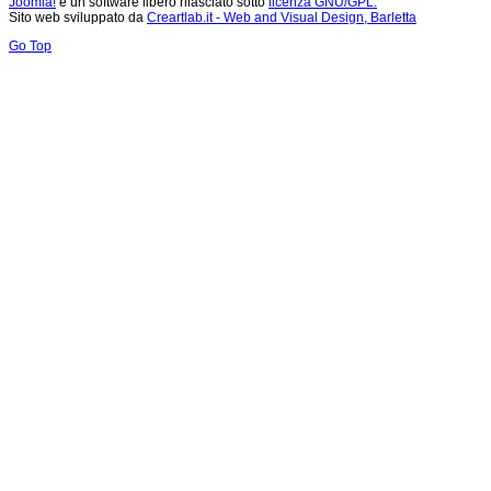
Joomla!
è un software libero rilasciato sotto
licenza GNU/GPL.
Sito web sviluppato da
Creartlab.it - Web and Visual Design, Barletta
Go Top