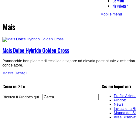
Contatti
Newsletter
Mobile menu
Mais
Mais Dolce Hybrido Golden Cross
Pannocchie ben piene e di eccellente sapore ad elevata percentuale zuccherina. O
congelatore.
Mostra Dettagli
Cerca nel Sito
Sezioni Importanti
Profilo Azien
Ricerca il Prodotto qui ...
Prodotti
News
Inviaci una R
Mappa del Si
Area Riserva