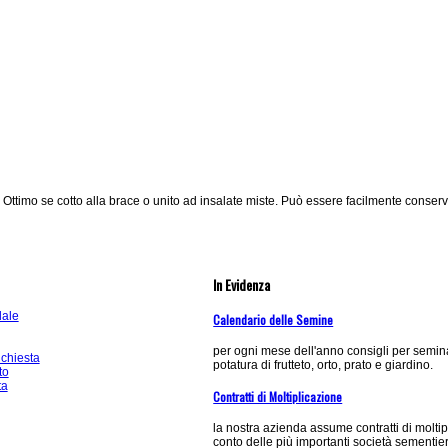
ttimo se cotto alla brace o unito ad insalate miste. Può essere facilmente conserv
In Evidenza
dale
Calendario delle Semine
per ogni mese dell'anno consigli per semina
ichiesta
potatura di frutteto, orto, prato e giardino.
to
ta
Contratti di Moltiplicazione
la nostra azienda assume contratti di molti
conto delle più importanti società sementie