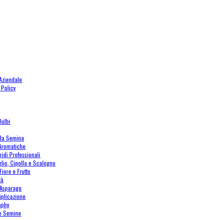
 Aziendale
 Policy
Bulbi
 da Semina
 Aromatiche
ridi Professionali
glio, Cipolla e Scalogno
Fiore e Frutto
tà
Asparago
tiplicazione
aphy
le Semine