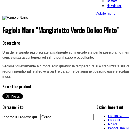
Contatti
Newsletter
Mobile menu
Fagiolo Nano "Mangiatutto Verde Dolico Pinto"
Descrizione
Una delle varietà più pregiate attualmente sul mercato sia per le particolari dimen
consistenza assai tenera ed infine per il sapore eccellente.
Semina
: direttamente a dimora solo quando la temperatura si è stabilizzata sui val
regioni meridionali e altrove a partire da aprile.Le semine possono essere scalari fin
mesi.
Share this product
Cerca nel Sito
Sezioni Importanti
Profilo Azien
Ricerca il Prodotto qui ...
Prodotti
News
Inviaci una R