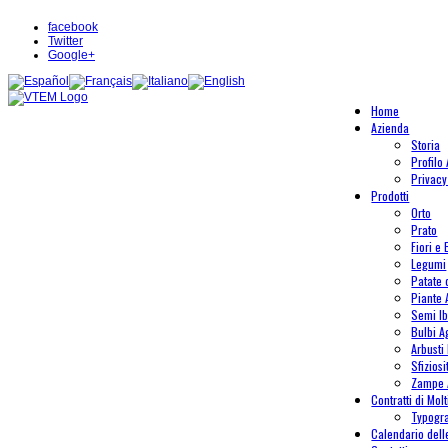
facebook
Twitter
Google+
Home
Azienda
Storia
Profilo
Privacy
Prodotti
Orto
Prato
Fiori e 
Legumi
Patate
Piante
Semi Ib
Bulbi A
Arbusti 
Sfiziosi
Zampe 
Contratti di Mol
Typogr
Calendario del