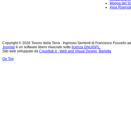
Mappa del Si
Area Riserva
Copyright © 2026 Tesoro della Terra - Ingrosso Sementi di Francesco Fuscello ad Andr
Joomla!
è un software libero rilasciato sotto
licenza GNU/GPL.
Sito web sviluppato da
Creartlab.it - Web and Visual Design, Barletta
Go Top