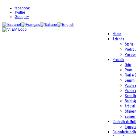
facebook
Twitter
Google+
Home
Azienda
Storia
Profilo
Privacy
Prodotti
Orto
Prato
Fiori e 
Legumi
Patate
Piante
Semi Ib
Bulbi A
Arbusti 
Sfiziosi
Zampe 
Contratti di Mol
Typogr
Calendario del