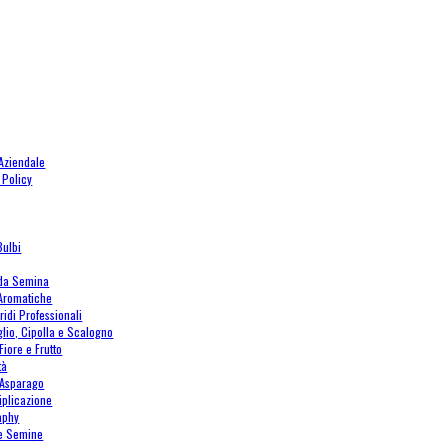
 Aziendale
 Policy
Bulbi
 da Semina
 Aromatiche
ridi Professionali
glio, Cipolla e Scalogno
Fiore e Frutto
tà
Asparago
tiplicazione
aphy
le Semine