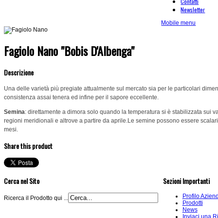
Contatti
Newsletter
Mobile menu
Fagiolo Nano "Bobis D'Albenga"
Descrizione
Una delle varietà più pregiate attualmente sul mercato sia per le particolari dimen
consistenza assai tenera ed infine per il sapore eccellente.
Semina
: direttamente a dimora solo quando la temperatura si è stabilizzata sui val
regioni meridionali e altrove a partire da aprile.Le semine possono essere scalari fin
mesi.
Share this product
Cerca nel Sito
Sezioni Importanti
Profilo Azien
Ricerca il Prodotto qui ...
Prodotti
News
Inviaci una R