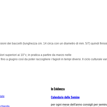
sioni dei baccelli (lunghezza cm. 14 circa con un diametro di mm. 5/7) quindi finissi
ori superiori ai 10°c; in pratica a partire da marzo nelle
o a giugno così da poter raccogliere i fagioli in tempi diversi. Il ciclo culturale var
In Evidenza
dale
Calendario delle Semine
per ogni mese dell'anno consigli per semina
ichiesta