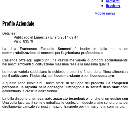
Contactos
Newsletter
Mobile menu
Profilo Aziendale
Detalles
Publicado el Lunes, 27 Enero 2014 09:47
Visto: 83579
La ditta
Francesco Fuscello Sementi
è leader in Italia nel setto
commercializzazione di sementi
per l'
agricoltura professionale
.
L'azienda offre agli agricoltori una vastissima varietà di prodotti accuratamente
nei nostri ambienti di coltivazione massima resa e la massima qualità.
Le nuove varietà soddisfano le richieste presenti e future della filiera alimentar
per
il coltivatore
,
l'industria
, per
il commerciante
e per
il consumatore
.
A questo sono rivolti tutti i nostri sforzi di sviluppo del prodotto. La
competenz
personale
, la
rapidità nelle consegne
,
l'impegno e la serietà dello staff co
determinato la crescita dell'azienda.
La ditta dispone di un
avanzato apparato tecnologico
nonché di un
equipe com
Una volta lavorato il seme e imballate le confezioni queste ultime sono pronte 
direttamente caricate sui nostri mezzi di trasporto per immissione in commercio.