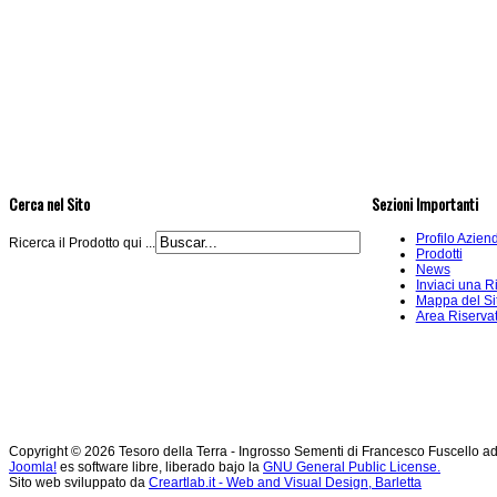
Cerca nel Sito
Sezioni Importanti
Profilo Azien
Ricerca il Prodotto qui ...
Prodotti
News
Inviaci una R
Mappa del Si
Area Riserva
Copyright © 2026 Tesoro della Terra - Ingrosso Sementi di Francesco Fuscello a
Joomla!
es software libre, liberado bajo la
GNU General Public License.
Sito web sviluppato da
Creartlab.it - Web and Visual Design, Barletta