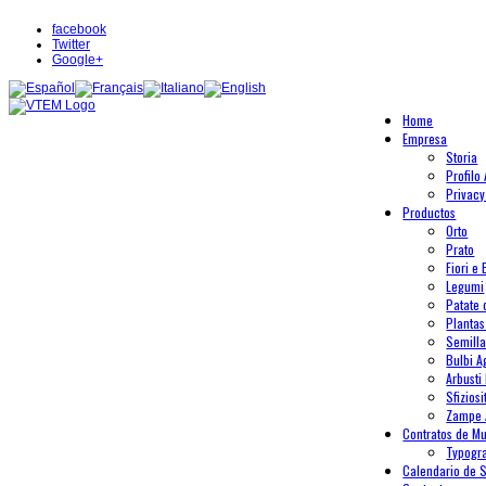
facebook
Twitter
Google+
Home
Empresa
Storia
Profilo
Privacy
Productos
Orto
Prato
Fiori e 
Legumi
Patate
Plantas
Semilla
Bulbi A
Arbusti 
Sfiziosi
Zampe 
Contratos de Mu
Typogr
Calendario de 