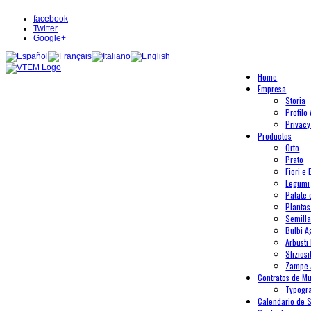
facebook
Twitter
Google+
Home
Empresa
Storia
Profilo
Privacy
Productos
Orto
Prato
Fiori e 
Legumi
Patate
Plantas
Semilla
Bulbi A
Arbusti 
Sfiziosi
Zampe 
Contratos de Mu
Typogr
Calendario de 