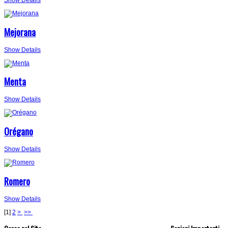
Mejorana
Show Details
Menta
Show Details
Orégano
Show Details
Romero
Show Details
[
1
]
2
>
>>