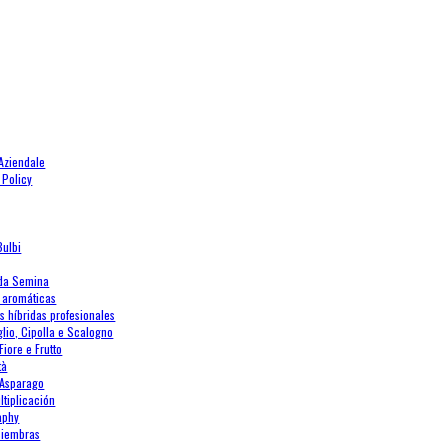
 Aziendale
 Policy
Bulbi
 da Semina
 aromáticas
s híbridas profesionales
glio, Cipolla e Scalogno
Fiore e Frutto
tà
Asparago
ltiplicación
aphy
Siembras