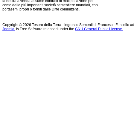
la nostra azienda assume contratti di moltiplicazione per
conto delle più importanti società sementiere mondiali, con
portasemi propri o forniti dalle Ditte committenti.
Copyright © 2026 Tesoro della Terra - Ingrosso Sementi di Francesco Fuscello ad
Joomla!
is Free Software released under the
GNU General Public License.