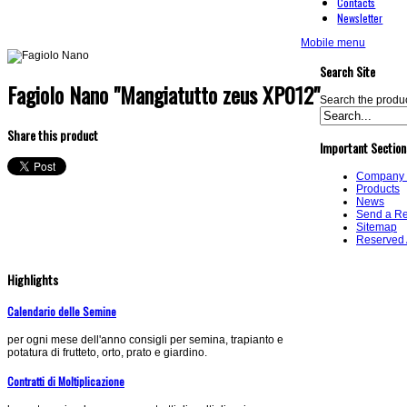
Contacts
Newsletter
Mobile menu
Search Site
Fagiolo Nano "Mangiatutto zeus XP012"
Search the product
Share this product
Important Section
Company P
Products
News
Send a R
Sitemap
Reserved
Highlights
Calendario delle Semine
per ogni mese dell'anno consigli per semina, trapianto e
potatura di frutteto, orto, prato e giardino.
Contratti di Moltiplicazione