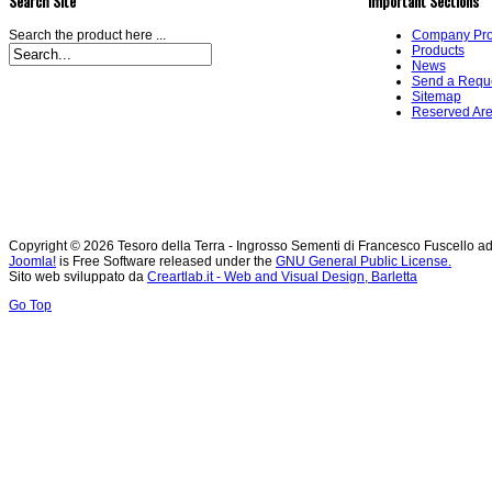
Search Site
Important Sections
Search the product here ...
Company Prof
Products
News
Send a Requ
Sitemap
Reserved Ar
Copyright © 2026 Tesoro della Terra - Ingrosso Sementi di Francesco Fuscello ad
Joomla!
is Free Software released under the
GNU General Public License.
Sito web sviluppato da
Creartlab.it - Web and Visual Design, Barletta
Go Top