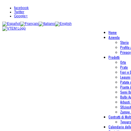
facebook
Twitter
Google+
Home
Azienda
Storia
Profilo
Privacy
Prodotti
Orto
Prato
Fiori e 
Legumi
Patate
Piante
Semi Ib
Bulbi A
Arbusti 
Sfiziosi
Zampe 
Contratti di Mol
Typogr
Calendario del