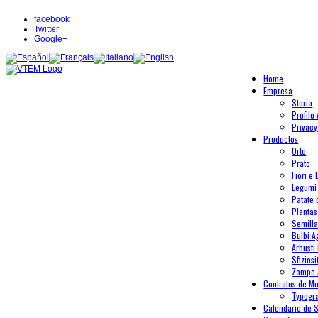
facebook
Twitter
Google+
Home
Empresa
Storia
Profilo
Privacy
Productos
Orto
Prato
Fiori e 
Legumi
Patate
Plantas
Semilla
Bulbi A
Arbusti 
Sfiziosi
Zampe 
Contratos de Mu
Typogr
Calendario de 